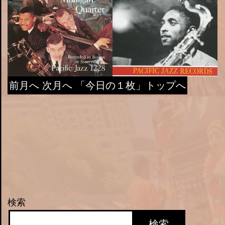
前月へ
次月へ
「今日の１枚」トップへ
検索
検索