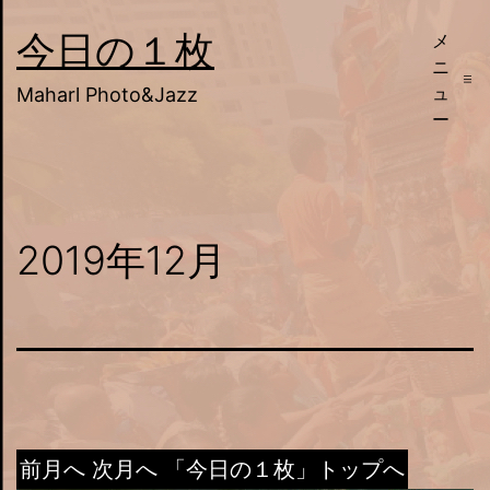
コ
今日の１枚
メ
ン
ニ
テ
ュ
Maharl Photo&Jazz
ー
ン
ツ
へ
ス
2019年12月
キ
ッ
プ
前月へ
次月へ
「今日の１枚」トップへ