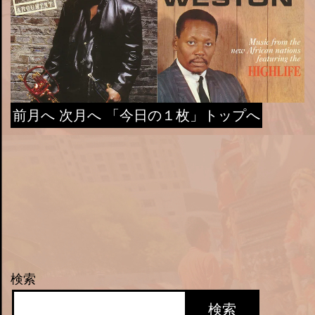
前月へ
次月へ
「今日の１枚」トップへ
検索
検索