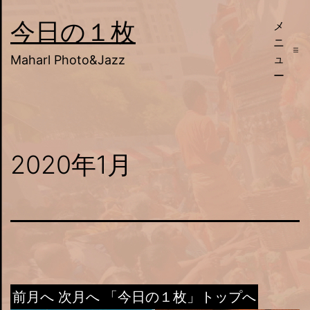
コ
今日の１枚
メ
ン
ニ
テ
ュ
Maharl Photo&Jazz
ー
ン
ツ
へ
ス
2020年1月
キ
ッ
プ
前月へ
次月へ
「今日の１枚」トップへ