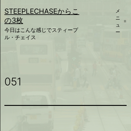
コ
STEEPLECHASEからこ
メ
ン
ニ
の3枚
テ
ュ
今日はこんな感じでスティープ
ー
ン
ル・チェイス
ツ
へ
ス
キ
051
ッ
プ