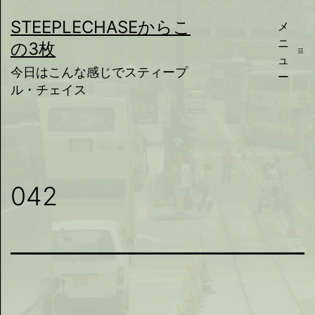
コ
STEEPLECHASEからこ
メ
ン
ニ
の3枚
テ
ュ
今日はこんな感じでスティープ
ー
ン
ル・チェイス
ツ
へ
ス
キ
042
ッ
プ