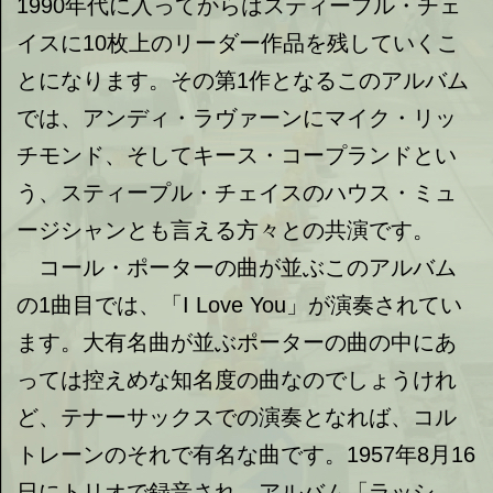
1990年代に入ってからはスティープル・チェ
イスに10枚上のリーダー作品を残していくこ
とになります。その第1作となるこのアルバム
では、アンディ・ラヴァーンにマイク・リッ
チモンド、そしてキース・コープランドとい
う、スティープル・チェイスのハウス・ミュ
ージシャンとも言える方々との共演です。
コール・ポーターの曲が並ぶこのアルバム
の1曲目では、「I Love You」が演奏されてい
ます。大有名曲が並ぶポーターの曲の中にあ
っては控えめな知名度の曲なのでしょうけれ
ど、テナーサックスでの演奏となれば、コル
トレーンのそれで有名な曲です。1957年8月16
日にトリオで録音され、アルバム「ラッシ