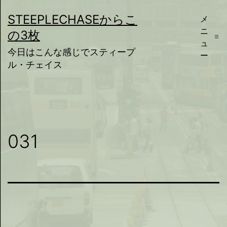
コ
STEEPLECHASEからこ
メ
ン
ニ
の3枚
テ
ュ
今日はこんな感じでスティープ
ー
ン
ル・チェイス
ツ
へ
ス
キ
031
ッ
プ