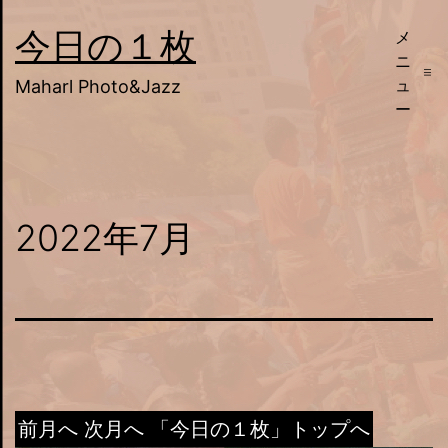
コ
今日の１枚
メ
ン
ニ
テ
ュ
Maharl Photo&Jazz
ー
ン
ツ
へ
ス
2022年7月
キ
ッ
プ
前月へ
次月へ
「今日の１枚」トップへ