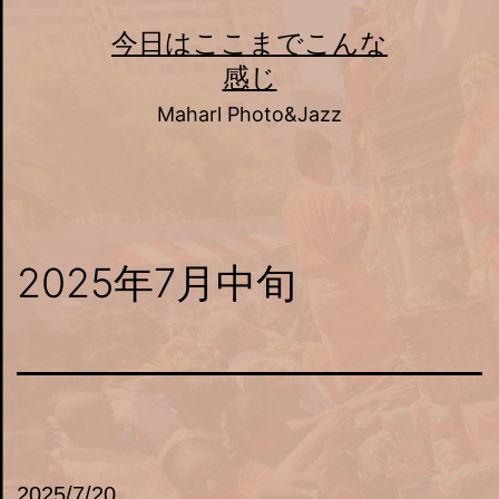
コ
今日はここまでこんな
ン
感じ
テ
Maharl Photo&Jazz
ン
ツ
へ
ス
2025年7月中旬
キ
ッ
プ
2025/7/20