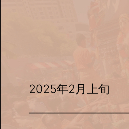
コ
ン
テ
ン
ツ
へ
ス
キ
ッ
2025年2月上旬
プ