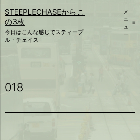
コ
STEEPLECHASEからこ
メ
ン
ニ
の3枚
テ
ュ
今日はこんな感じでスティープ
ー
ン
ル・チェイス
ツ
へ
ス
キ
018
ッ
プ