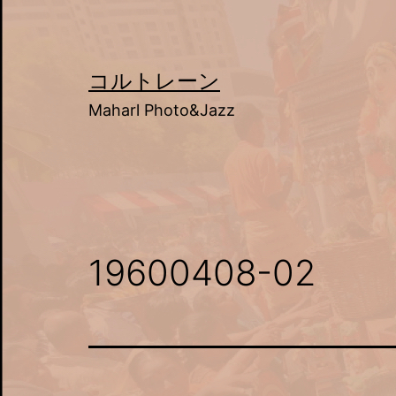
Skip
to
content
コルトレーン
Maharl Photo&Jazz
19600408-02