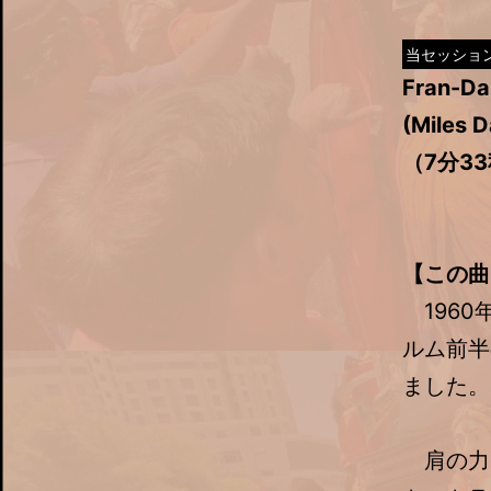
当セッショ
Fran-D
(Miles D
（7分3
【この曲
1960
ルム前半
ました。
肩の力