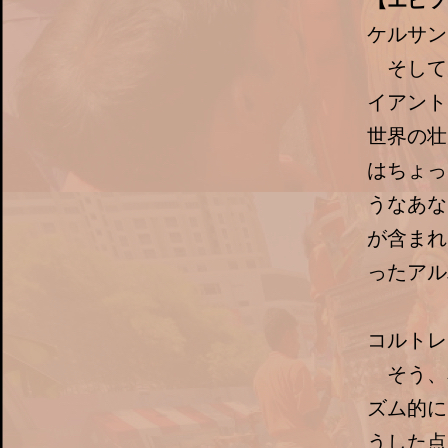
【エピソ
ケルサン
そして
イアント
世界の壮
はちょっ
うなあな
が含まれ
ったアル
コルトレ
そう、
ズム的に
うした点