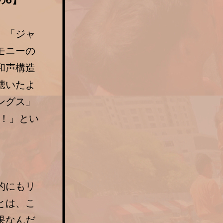
の6】
、「ジャ
モニーの
和声構造
聴いたよ
ングス」
！」とい
的にもリ
とは、こ
果なんだ