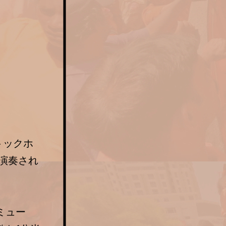
トックホ
も演奏され
ミュー