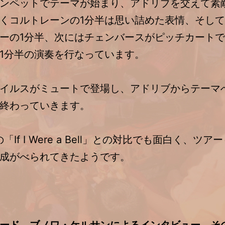
ンペットでテーマが始まり、アドリブを交えて素
くコルトレーンの1分半は思い詰めた表情、そし
ーの1分半、次にはチェンバースがピッチカート
1分半の演奏を行なっています。
イルスがミュートで登場し、アドリブからテーマへ
終わっていきます。
If I Were a Bell」との対比でも面白く、ツア
成がべられてきたようです。