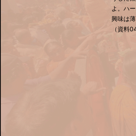
よ。ハー
興味は薄
（資料0