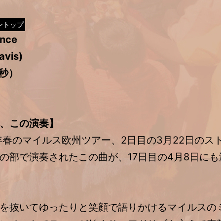
ントップ
ance
avis)
3秒）
、この演奏】
年春のマイルス欧州ツアー、2日目の3月22日のス
の部で演奏されたこの曲が、17日目の4月8日に
を抜いてゆったりと笑顔で語りかけるマイルスの