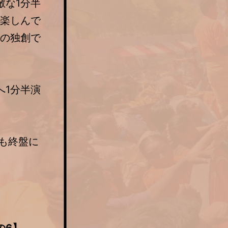
敵な1分半
て楽しんで
での独創で
1分半演
ーも終盤に