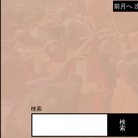
前月へ
検索
検
索