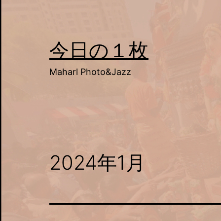
コ
ン
テ
今日の１枚
ン
Maharl Photo&Jazz
ツ
へ
ス
キ
ッ
2024年1月
プ