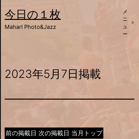
コ
今日の１枚
メ
ン
ニ
テ
ュ
Maharl Photo&Jazz
ー
ン
ツ
へ
ス
2023年5月7日掲載
キ
ッ
プ
前の掲載日
次の掲載日
当月トップ