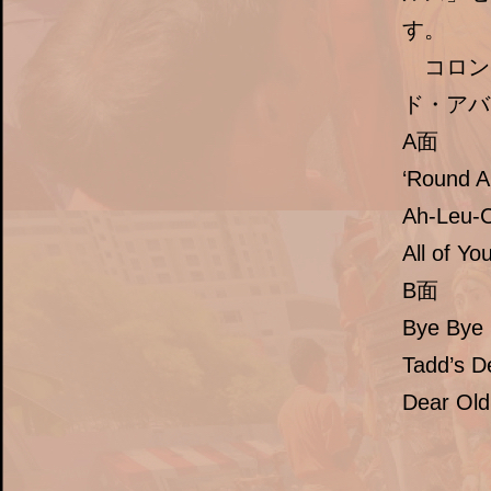
す。
コロン
ド・アバ
A面
‘Round
Ah-Leu
All of
B面
Bye By
Tadd’s
Dear O