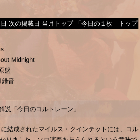
載日
次の掲載日
当月トップ
「今日の１枚」トップ
is
out Midnight
a原盤
6月録音
解説「今日のコルトレーン」
年に結成されたマイルス・クインテットには、コル
かりました。ソロ演奏を与えられるという意味で