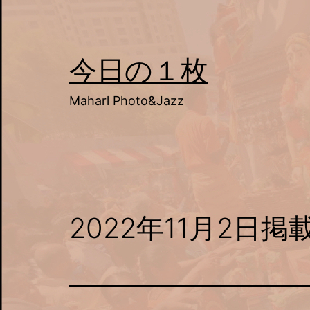
コ
ン
テ
今日の１枚
ン
Maharl Photo&Jazz
ツ
へ
ス
キ
ッ
2022年11月2日掲
プ