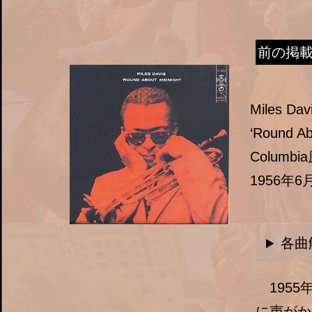
前の掲
Miles Dav
‘Round Ab
Columbi
1956年
各曲
1955
に声がか