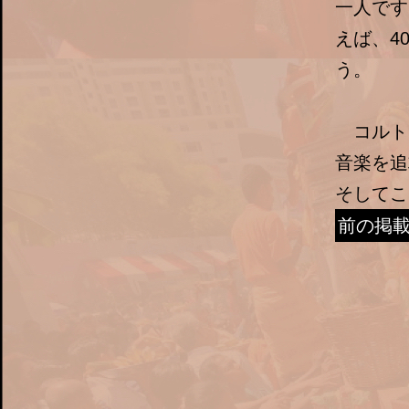
一人です
えば、4
う。
コルトレ
音楽を追
そしてこ
前の掲