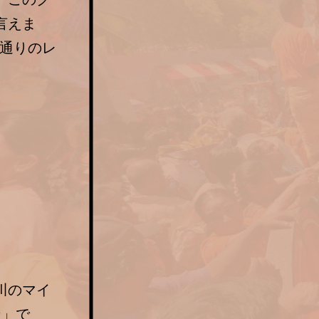
言えま
の通りのレ
川のマイ
ン」で