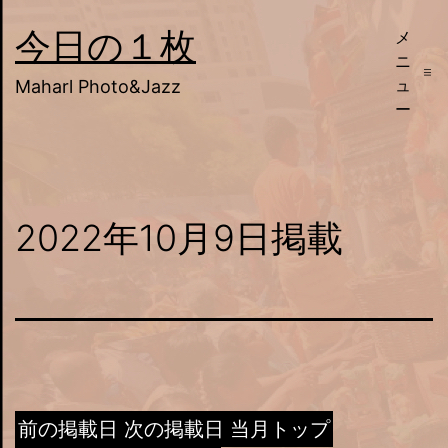
コ
今日の１枚
メ
ン
ニ
テ
ュ
Maharl Photo&Jazz
ー
ン
ツ
へ
ス
2022年10月9日掲載
キ
ッ
プ
前の掲載日
次の掲載日
当月トップ