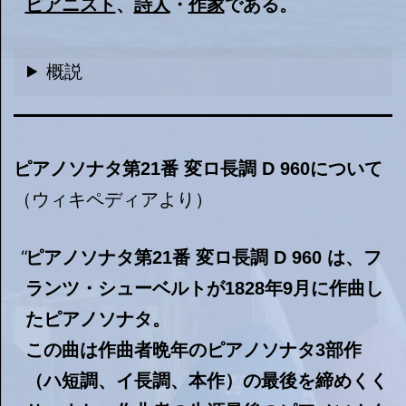
ピアニスト
、
詩人
・
作家
である。
概説
ピアノソナタ第21番 変ロ長調 D 960について
（ウィキペディアより）
ピアノソナタ第21番 変ロ長調 D 960 は、フ
ランツ・シューベルトが1828年9月に作曲し
たピアノソナタ。
この曲は作曲者晩年のピアノソナタ3部作
（ハ短調、イ長調、本作）の最後を締めくく