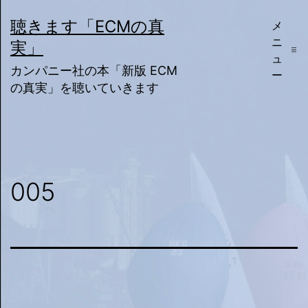
コ
聴きます「ECMの真
メ
ン
ニ
実」
テ
ュ
カンパニー社の本「新版 ECM
ー
ン
の真実」を聴いていきます
ツ
へ
ス
キ
005
ッ
プ