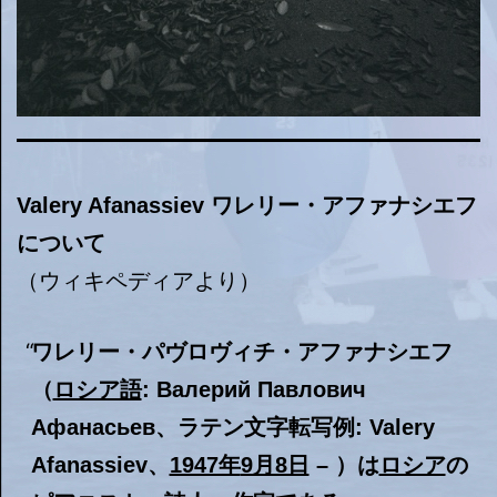
Valery Afanassiev ワレリー・アファナシエフ
について
（ウィキペディアより）
ワレリー・パヴロヴィチ・アファナシエフ
（
ロシア語
: Валерий Павлович
Афанасьев、ラテン文字転写例: Valery
Afanassiev、
1947年
9月8日
– ）は
ロシア
の