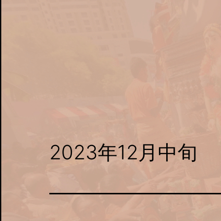
コ
ン
テ
ン
ツ
へ
ス
キ
ッ
2023年12月中旬
プ