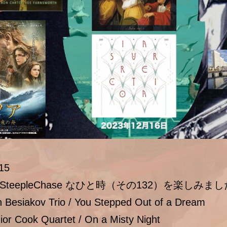
15
teepleChase なひと時（その132）を楽しみま
 Besiakov Trio / You Stepped Out of a Dream
ior Cook Quartet / On a Misty Night