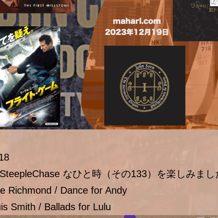
18
teepleChase なひと時（その133）を楽しみま
e Richmond / Dance for Andy
s Smith / Ballads for Lulu